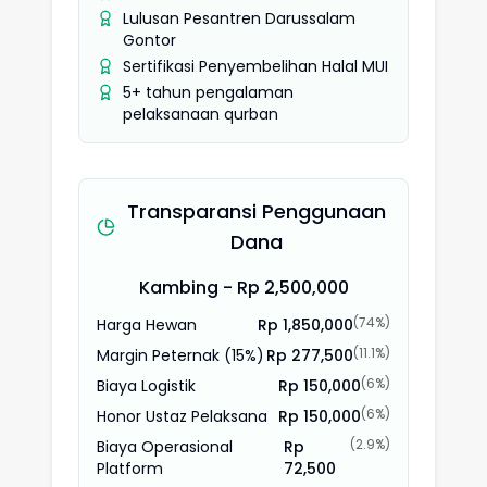
Lulusan Pesantren Darussalam
Gontor
Sertifikasi Penyembelihan Halal MUI
5+ tahun pengalaman
pelaksanaan qurban
Transparansi Penggunaan
Dana
Kambing
- Rp
2,500,000
(
74
%)
Harga Hewan
Rp
1,850,000
(
11.1
%)
Margin Peternak (15%)
Rp
277,500
(
6
%)
Biaya Logistik
Rp
150,000
(
6
%)
Honor Ustaz Pelaksana
Rp
150,000
(
2.9
%)
Biaya Operasional
Rp
Platform
72,500