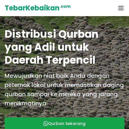
TebarKebaikan
.com
Distribusi Qurban
yang Adil untuk
Daerah Terpencil
Mewujudkan niat baik Anda dengan
peternak lokal untuk memastikan daging
qurban sampai ke mereka yang jarang
menikmatinya.
Qurban Sekarang